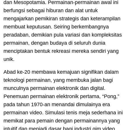
dan Mesopotamia. Permainan-permainan awal ini
berfungsi sebagai hiburan dan alat untuk
mengajarkan pemikiran strategis dan keterampilan
membuat keputusan. Seiring berkembangnya
peradaban, demikian pula variasi dan kompleksitas
permainan, dengan budaya di seluruh dunia
menciptakan bentuk rekreasi mereka sendiri yang
unik.
Abad ke-20 membawa kemajuan signifikan dalam
teknologi permainan, yang membuka jalan bagi
munculnya permainan elektronik dan digital.
Penemuan permainan elektronik pertama, “Pong,”
pada tahun 1970-an menandai dimulainya era
permainan video. Simulasi tenis meja sederhana ini
memikat para pemain dengan permainannya yang
intuitif dan menjadi dasar bagi industri gim video