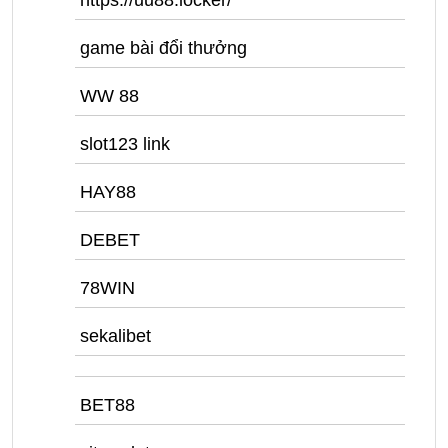
https://uu88.locker/
game bài đổi thưởng
WW 88
slot123 link
HAY88
DEBET
78WIN
sekalibet
BET88