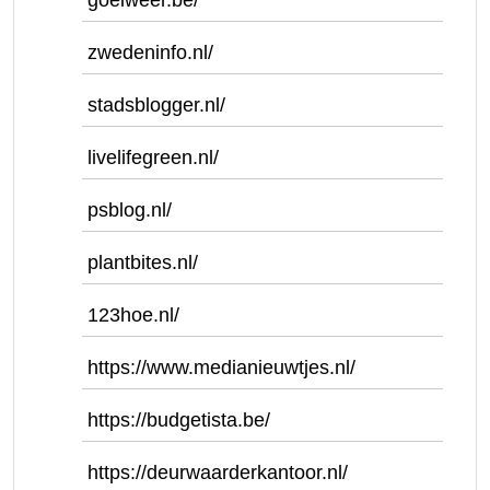
goeiweer.be/
zwedeninfo.nl/
stadsblogger.nl/
livelifegreen.nl/
psblog.nl/
plantbites.nl/
123hoe.nl/
https://www.medianieuwtjes.nl/
https://budgetista.be/
https://deurwaarderkantoor.nl/