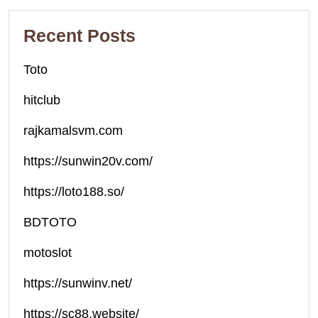
Recent Posts
Toto
hitclub
rajkamalsvm.com
https://sunwin20v.com/
https://loto188.so/
BDTOTO
motoslot
https://sunwinv.net/
https://sc88.website/