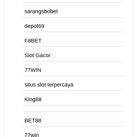
sarangsbobet
depot69
F8BET
Slot Gacor
77WIN
situs slot terpercaya
King88
BET88
77win