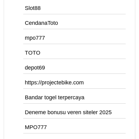
Slot88
CendanaToto
mpo777
TOTO
depot69
https://projectebike.com
Bandar togel terpercaya
Deneme bonusu veren siteler 2025
MPO777