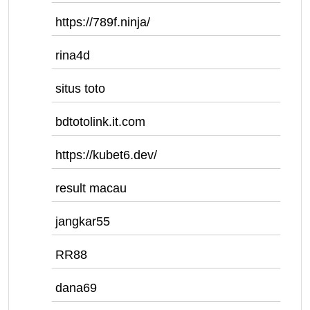
https://789f.ninja/
rina4d
situs toto
bdtotolink.it.com
https://kubet6.dev/
result macau
jangkar55
RR88
dana69