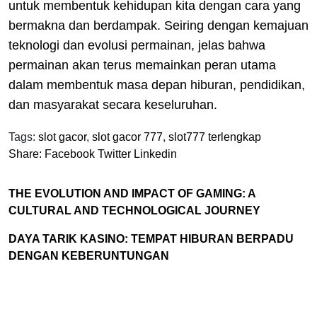
untuk membentuk kehidupan kita dengan cara yang
bermakna dan berdampak. Seiring dengan kemajuan
teknologi dan evolusi permainan, jelas bahwa
permainan akan terus memainkan peran utama
dalam membentuk masa depan hiburan, pendidikan,
dan masyarakat secara keseluruhan.
Tags:
slot gacor
,
slot gacor 777
,
slot777 terlengkap
Share:
Facebook
Twitter
Linkedin
THE EVOLUTION AND IMPACT OF GAMING: A
CULTURAL AND TECHNOLOGICAL JOURNEY
DAYA TARIK KASINO: TEMPAT HIBURAN BERPADU
DENGAN KEBERUNTUNGAN